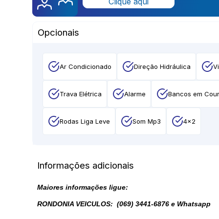
Clique aqui
Opcionais
Ar Condicionado
Direção Hidráulica
Vi
Trava Elétrica
Alarme
Bancos em Cou
Rodas Liga Leve
Som Mp3
4x2
Informações adicionais
Maiores informações ligue:
RONDONIA VEICULOS: (069) 3441-6876 e
Whatsapp