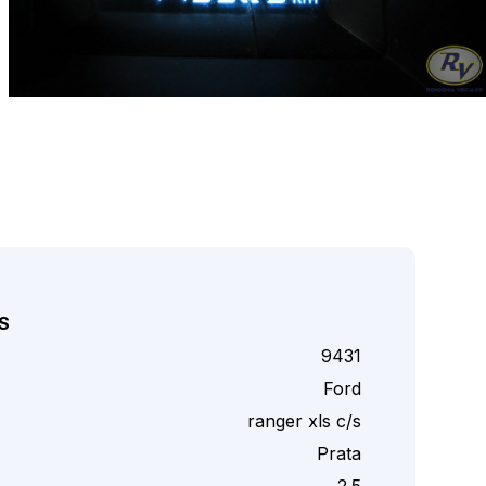
S
9431
Ford
ranger xls c/s
Prata
2.5