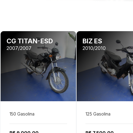
CG TITAN-ESD
BIZ ES
2007/2007
2010/2010
150 Gasolina
125 Gasolina
R$ 9.000,00
R$ 7.500,00