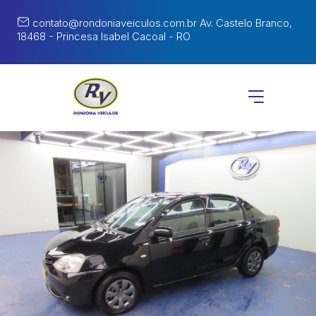
contato@rondoniaveiculos.com.br
Av. Castelo Branco,
18468 - Princesa Isabel Cacoal - RO