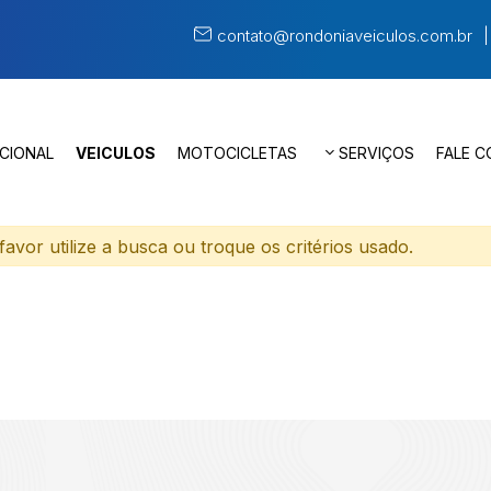
contato@rondoniaveiculos.com.br
UCIONAL
VEICULOS
MOTOCICLETAS
SERVIÇOS
FALE 
avor utilize a busca ou troque os critérios usado.