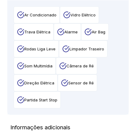
Ar Condicionado
Vidro Elétrico
Trava Elétrica
Alarme
Air Bag
Rodas Liga Leve
Limpador Traseiro
Som Multimídia
Câmera de Ré
Direção Elétrica
Sensor de Ré
Partida Start Stop
Informações adicionais