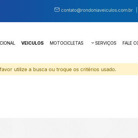
contato@rondoniaveiculos.com.br
UCIONAL
VEICULOS
MOTOCICLETAS
SERVIÇOS
FALE 
avor utilize a busca ou troque os critérios usado.