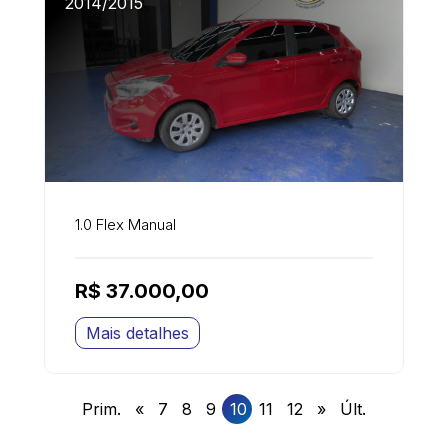
2014/2015
1.0 Flex Manual
R$ 37.000,00
Mais detalhes
Prim.
«
7
8
9
10
11
12
»
Últ.